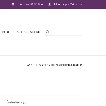
0 Articles - 0,00$CA
Mon compte / S'inscrire
BLOG
CARTES-CADEAU
ACCUEIL
/
COPIC GREEN KIRARINA MARKER
Évaluations
(0)