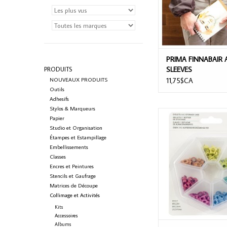
PRIMA FINNABAIR 
SLEEVES
PRODUITS
NOUVEAUX PRODUITS
11,75$CA
Outils
Adhesifs
Stylos & Marqueurs
WE R MEMORY KEEPE
Papier
EYELETS WITH STOR
Studio et Organisation
141/PACK
Étampes et Estampillage
Embellissements
AJOUTER AU PA
Classes
Encres et Peintures
Stencils et Gaufrage
Matrices de Découpe
Collimage et Activités
Kits
Accessoires
Albums