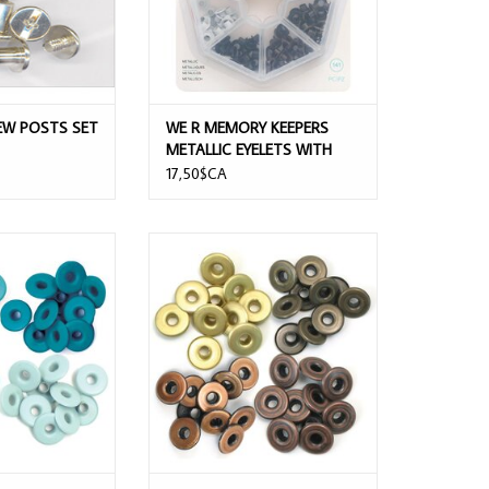
EW POSTS SET
WE R MEMORY KEEPERS
METALLIC EYELETS WITH
STORAGE CASE 141/PACK
17,50$CA
 EYELETS 40/PACK
WE R WARM METAL WIDE EYELETS
40/PACK
AU PANIER
AJOUTER AU PANIER