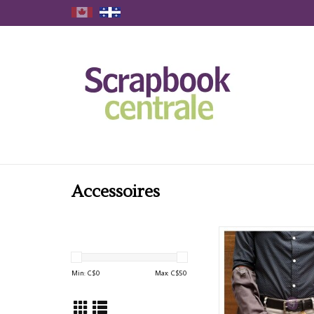
Accessoires
PRIMA FINNABAIR AR
AJOUTER AU PA
Min: C$
0
Max: C$
50