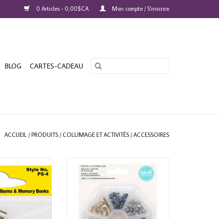
0 Articles - 0,00$CA
Mon compte / S'inscrire
BLOG
CARTES-CADEAU
ACCUEIL
/
PRODUITS
/
COLLIMAGE ET ACTIVITÉS
/
ACCESSOIRES
 POSTS SET OF 4
WE R MEMORY KEEPERS METALLIC
EYELETS WITH STORAGE CASE
AU PANIER
141/PACK
AJOUTER AU PANIER