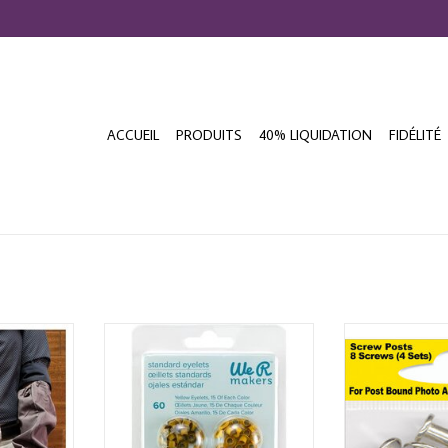
ACCUEIL
PRODUITS
40% LIQUIDATION
FIDÉLITÉ
T SLEEVES
WE R MAKERS YELLOW STANDARD
PIONEER SCREW
EYELETS 60/PACK
NIER
AJOUTER 
AJOUTER AU PANIER