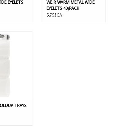
IDE EYELETS
WE R WARM METAL WIDE
EYELETS 40/PACK
5,75$CA
 FOLDUP TRAYS
AU PANIER
FOLDUP TRAYS