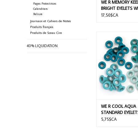
WE R MEMORY KEE
Pages Protectrices
BRIGHT EYELETS W
Calendriers
STORAGE CASE 141
Reliure
17,50$CA
Journaux et Cahiers de Notes
Produits français
Produits de Sceau Cire
WE R COOL AQUA 
EYELETS 60/P
40% LIQUIDATION
WE R COOL AQUA
STANDARD EYELET
60/PACK
5,75$CA