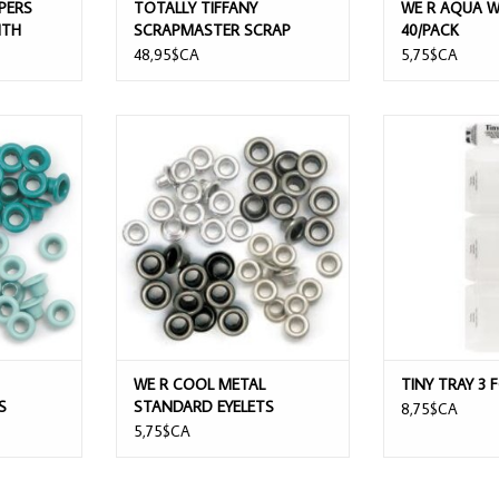
PERS
TOTALLY TIFFANY
WE R AQUA W
ITH
SCRAPMASTER SCRAP
40/PACK
/PACK
PAPER ORGANIZER
48,95$CA
5,75$CA
STANDARD
WE R COOL METAL STANDARD
TINY TRAY 3
ACK
EYELETS 60/PACK
AJOUTER 
AJOUTER AU PANIER
WE R COOL METAL
TINY TRAY 3 
S
STANDARD EYELETS
8,75$CA
60/PACK
5,75$CA