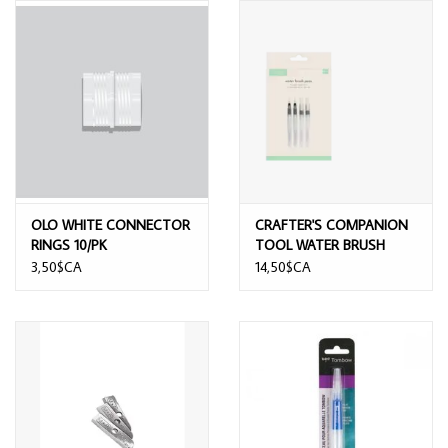
OLO WHITE CONNECTOR
CRAFTER'S COMPANION
RINGS 10/PK
TOOL WATER BRUSH
PENS 4/PK
3,50$CA
14,50$CA