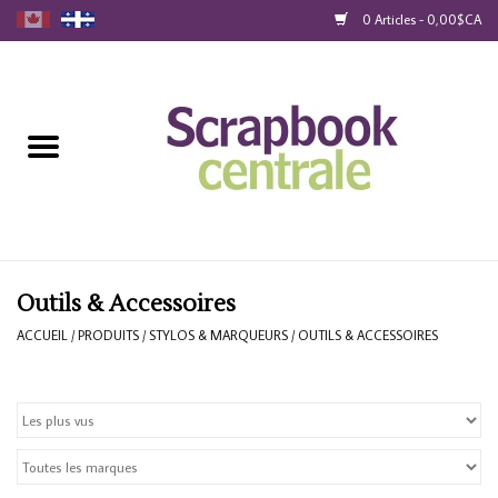
0 Articles - 0,00$CA
Accueil
Produits
40% Liquidation
Fidélité
Outils & Accessoires
ACCUEIL
/
PRODUITS
/
STYLOS & MARQUEURS
/
OUTILS & ACCESSOIRES
Blog
Cartes-Cadeau