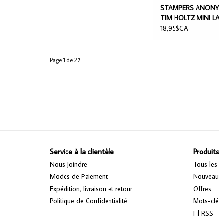
STAMPERS ANON
TIM HOLTZ MINI L
STENCIL SET #25 3
18,95$CA
Page 1 de 27
Service à la clientèle
Produits
Nous Joindre
Tous les 
Modes de Paiement
Nouveaux
Expédition, livraison et retour
Offres
Politique de Confidentialité
Mots-clé
Fil RSS