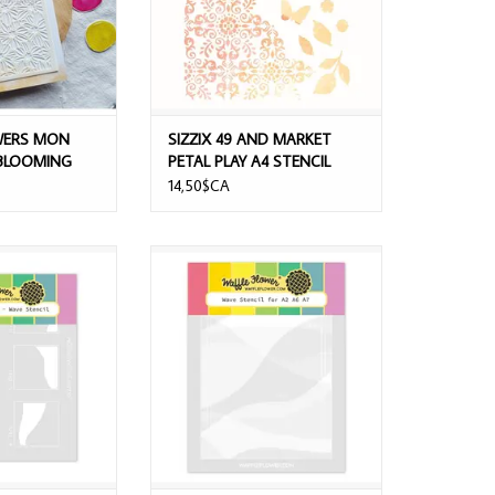
WERS MON
SIZZIX 49 AND MARKET
 BLOOMING
PETAL PLAY A4 STENCIL
14,50$CA
 SQUARE POSTAGE
WAFFLE FLOWER WAVE STENCIL SET
STENCIL
AJOUTER AU PANIER
AU PANIER