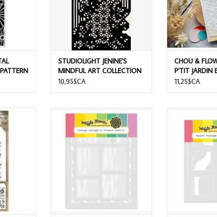
TAL
STUDIOLIGHT JENINE'S
CHOU & FLO
 PATTERN
MINDFUL ART COLLECTION
P'TIT JARDIN
ESSENTIALS GRUNGY
STENCIL
10,95$CA
11,25$CA
FLORAL PATTERN STENCIL
OUS TIM
WAFFLE FLOWER POSTAGE
WAFFLE FLOWER
STENCIL SET
COLLAGE A7 AIRMAIL STENCIL SET
WAVE 
AJOUTER 
NIER