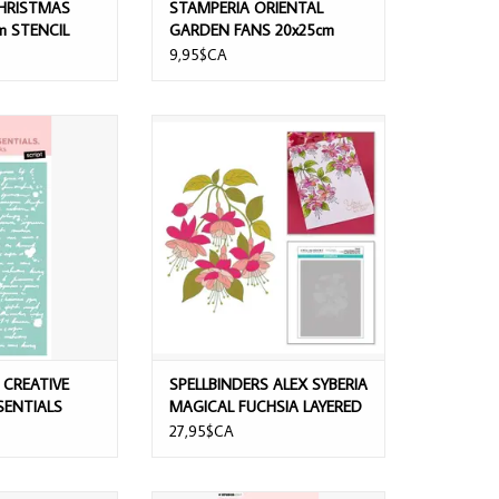
HRISTMAS
STAMPERIA ORIENTAL
m STENCIL
GARDEN FANS 20x25cm
STENCIL
9,95$CA
EATIVE CRAFTLAB
SPELLBINDERS ALEX SYBERIA
PT MASKS STENCIL
MAGICAL FUCHSIA LAYERED
STENCIL SET
AU PANIER
 CREATIVE
SPELLBINDERS ALEX SYBERIA
SENTIALS
MAGICAL FUCHSIA LAYERED
S STENCIL
STENCIL SET
27,95$CA