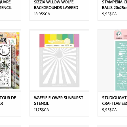
QUARE
SIZZIX WILLOW WOLFE
STAMPERIA C
ENCIL
BACKGROUNDS LAYERED
BALLS 20x25c
STENCIL SET 4/PK
18,95$CA
9,95$CA
UR DE MWA
WAFFLE FLOWER SUNBURST
STUDIOLIGHT CR
UPTION 6X6
STENCIL
ESSENTIALS SCRI
AJOUTER AU PANIER
AJOUTER 
UTOUR DE
WAFFLE FLOWER SUNBURST
STUDIOLIGHT
AR
STENCIL
CRAFTLAB ES
TENCIL
SCRIPT MASK
11,75$CA
9,95$CA