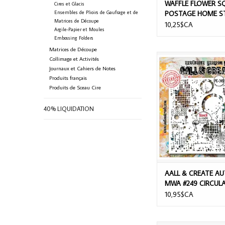
WAFFLE FLOWER S
Cires et Glacis
Ensembles de Plioirs de Gaufrage et de
POSTAGE HOME ST
Matrices de Découpe
10,25$CA
Argile-Papier et Moules
Embossing Folders
Matrices de Découpe
AALL & CREATE AUTO
Collimage et Activités
#249 CIRCULAR DISR
Journaux et Cahiers de Notes
STENCIL
Produits français
Produits de Sceau Cire
40% LIQUIDATION
AALL & CREATE A
MWA #249 CIRCUL
DISRUPTION 6X6 S
10,95$CA