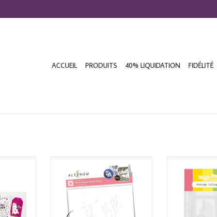
ACCUEIL
PRODUITS
40% LIQUIDATION
FIDÉLITÉ
R POWER
ALTENEW STENCIL ART: WHERE
WAFFLE FLO
L SET
NATURE MEETS HOME LAYERING
COLLAGE BAB
STENCIL SET 6/PK
NIER
AJOUTER 
AJOUTER AU PANIER