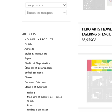
HERO ARTS FLOW
LAYERING STENCIL
PRODUITS
NOUVEAUX PRODUITS
33,95$CA
Outils
Adhesifs
Stylos & Marqueurs
WAFFLE FLOWER SQUA
Papier
HOME STENC
Studio et Organisation
Étampes et Estampillage
AJOUTER AU PA
Embellissements
Classes
Encres et Peintures
Stencils et Gaufrage
Pochoirs
Mediums et Produits de Finition
Outils
Pâtes
Poudres à Embosser