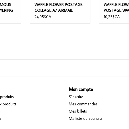
YMOUS
WAFFLE FLOWER POSTAGE
WAFFLE FLOW
AYERING
COLLAGE A7 AIRMAIL
POSTAGE WAV
/PK
STENCIL SET
24,95$CA
10,25$CA
Mon compte
produits
S'inscrire
 produits
Mes commandes
Mes billets
s
Ma liste de souhaits