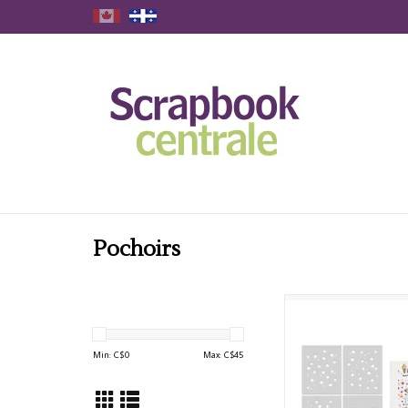
Pochoirs
HERO ARTS FLOWE
LAYERING STENCI
AJOUTER AU PA
Min: C$
0
Max: C$
45