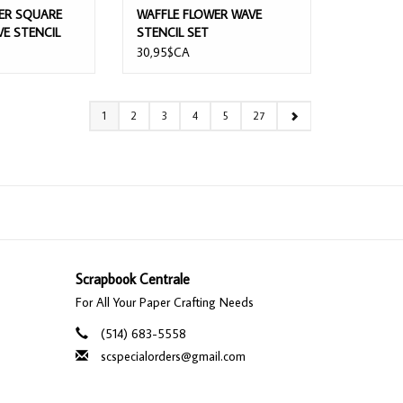
ER SQUARE
WAFFLE FLOWER WAVE
E STENCIL
STENCIL SET
30,95$CA
1
2
3
4
5
27
Scrapbook Centrale
For All Your Paper Crafting Needs
(514) 683-5558
scspecialorders@gmail.com