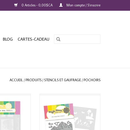
0 Articles - 0,00$CA
Mon compte / S'inscrire
BLOG
CARTES-CADEAU
ACCUEIL
/
PRODUITS
/
STENCILS ET GAUFRAGE
/
POCHOIRS
WER POSTAGE
WAFFLE FLOWER LAKE SCENE DIE-
Y STENCIL SET
N-STENCIL
AU PANIER
AJOUTER AU PANIER