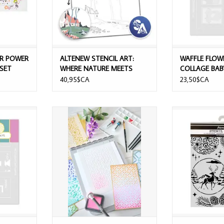
ER POWER
ALTENEW STENCIL ART:
WAFFLE FLOW
 SET
WHERE NATURE MEETS
COLLAGE BAB
HOME LAYERING STENCIL
40,95$CA
23,50$CA
SET 6/PK
RE POSTAGE
SIZZIX WILLOW WOLFE
STAMPERIA CH
IL
BACKGROUNDS LAYERED STENCIL
20x25cm
SET 4/PK
NIER
AJOUTER 
AJOUTER AU PANIER