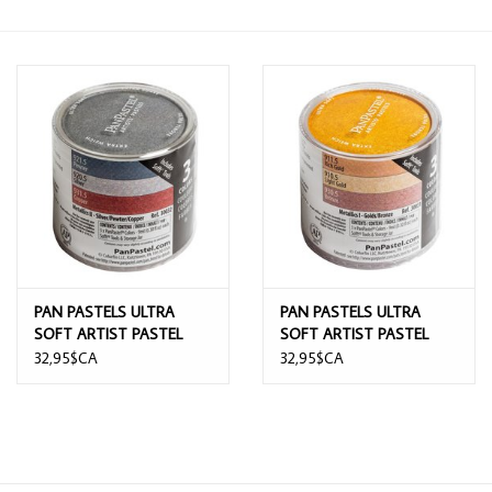
PAN PASTELS ULTRA
PAN PASTELS ULTRA
SOFT ARTIST PASTEL
SOFT ARTIST PASTEL
SET METALLICS II SILVER
SET METALLICS I
32,95$CA
32,95$CA
PEWTER COPPER 3/PK
GOLDS/BRONZE 3/PK