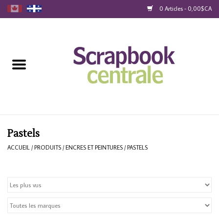
0 Articles - 0,00$CA
Accueil
Produits
40% Liquidation
Fidélité
Pastels
ACCUEIL
/
PRODUITS
/
ENCRES ET PEINTURES
/
PASTELS
Blog
Cartes-Cadeau