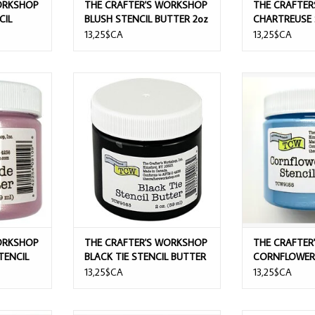
ORKSHOP
THE CRAFTER'S WORKSHOP
THE CRAFTE
CIL
BLUSH STENCIL BUTTER 2oz
CHARTREUSE 
BUTTER 2oz
13,25$CA
13,25$CA
SHOP PINK
THE CRAFTER'S WORKSHOP BLACK
THE CRAFTE
UTTER 2oz
TIE STENCIL BUTTER 2oz
CORNFLOWER 
BUTT
NIER
AJOUTER AU PANIER
AJOUTER 
ORKSHOP
THE CRAFTER'S WORKSHOP
THE CRAFTER
TENCIL
BLACK TIE STENCIL BUTTER
CORNFLOWER 
2oz
BUTTER 2oz
13,25$CA
13,25$CA