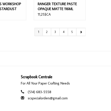
RS WORKSHOP
RANGER TEXTURE PASTE
 STARDUST
OPAQUE MATTE 116ML
11,25$CA
1
2
3
4
5
Scrapbook Centrale
For All Your Paper Crafting Needs
(514) 683-5558
scspecialorders@gmail.com