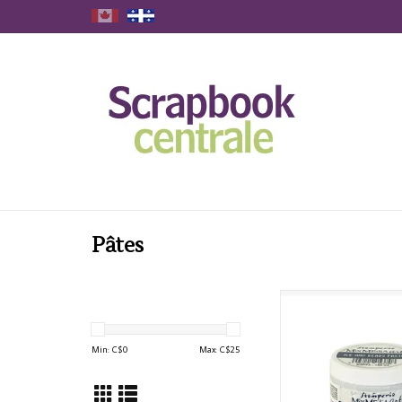
Pâtes
STAMPERIA ICE AND B
150ml
Min: C$
0
Max: C$
25