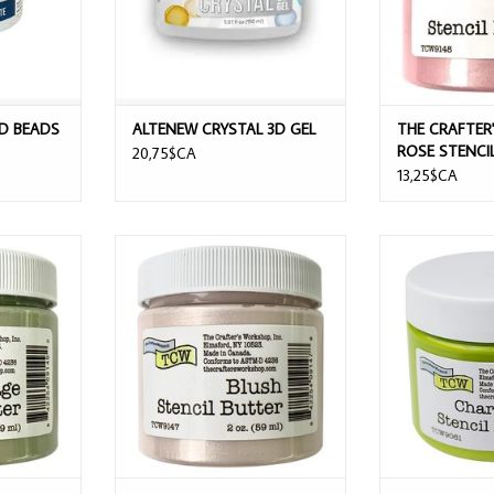
ND BEADS
ALTENEW CRYSTAL 3D GEL
THE CRAFTER
ROSE STENCI
20,75$CA
13,25$CA
SHOP SAGE
THE CRAFTER'S WORKSHOP BLUSH
THE CRAFTE
TER 2oz
STENCIL BUTTER 2oz
CHARTREUSE STE
NIER
AJOUTER AU PANIER
AJOUTER 