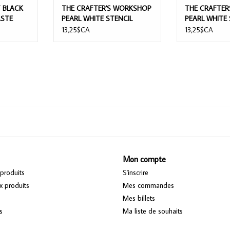
 BLACK
THE CRAFTER'S WORKSHOP
THE CRAFTE
ASTE
PEARL WHITE STENCIL
PEARL WHITE
BUTTER 2oz
BUTTER 50ml
13,25$CA
13,25$CA
Mon compte
produits
S'inscrire
 produits
Mes commandes
Mes billets
s
Ma liste de souhaits