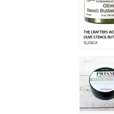
THE CRAFTER'S W
OLIVE STENCIL BU
13,25$CA
HUNKYDORY MATT BL
TEXTURE PAS
AJOUTER AU PA