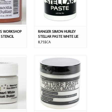
'S WORKSHOP
RANGER SIMON HURLEY
STENCIL
STELLAR PASTE WHITE LIE
8,75$CA
WORKSHOP PEARL
RANGER TEXTURE PASTE OPAQUE
ST BUTTER 50ml
MATTE 116ML
AU PANIER
AJOUTER AU PANIER