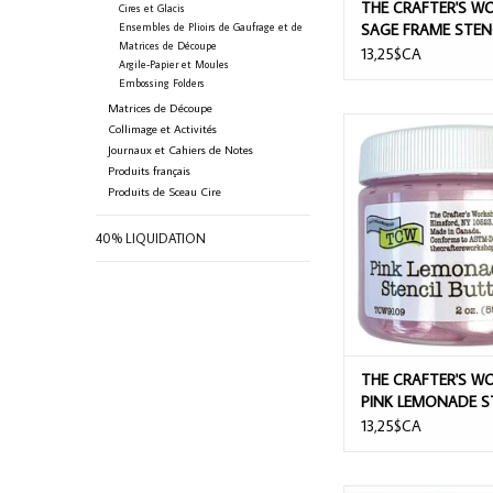
THE CRAFTER'S W
Cires et Glacis
Ensembles de Plioirs de Gaufrage et de
SAGE FRAME STEN
Matrices de Découpe
BUTTER 2oz
13,25$CA
Argile-Papier et Moules
Embossing Folders
Matrices de Découpe
THE CRAFTER'S WORK
Collimage et Activités
LEMONADE STENCIL B
Journaux et Cahiers de Notes
Produits français
AJOUTER AU PA
Produits de Sceau Cire
40% LIQUIDATION
THE CRAFTER'S W
PINK LEMONADE S
BUTTER 2oz
13,25$CA