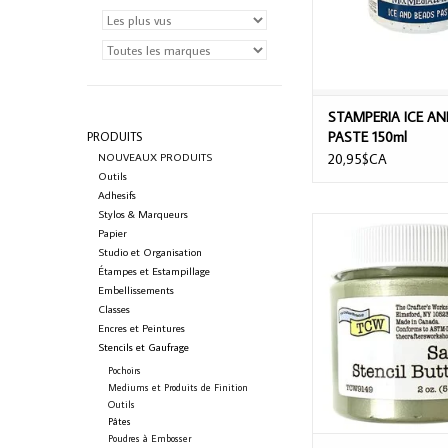
STAMPERIA ICE A
PASTE 150ml
PRODUITS
NOUVEAUX PRODUITS
20,95$CA
Outils
Adhesifs
Stylos & Marqueurs
THE CRAFTER'S WORK
Papier
FRAME STENCIL BUT
Studio et Organisation
Étampes et Estampillage
AJOUTER AU PA
Embellissements
Classes
Encres et Peintures
Stencils et Gaufrage
Pochoirs
Mediums et Produits de Finition
Outils
Pâtes
Poudres à Embosser