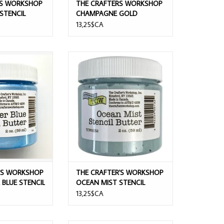
RS WORKSHOP
THE CRAFTERS WORKSHOP
STENCIL
CHAMPAGNE GOLD
STENCIL BUTTER 2oz
13,25$CA
R'S WORKSHOP
THE CRAFTER'S WORKSHOP OCEAN
BLUE STENCIL
MIST STENCIL BUTTER 2oz
ER 2oz
AJOUTER AU PANIER
AU PANIER
'S WORKSHOP
THE CRAFTER'S WORKSHOP
BLUE STENCIL
OCEAN MIST STENCIL
BUTTER 2oz
13,25$CA