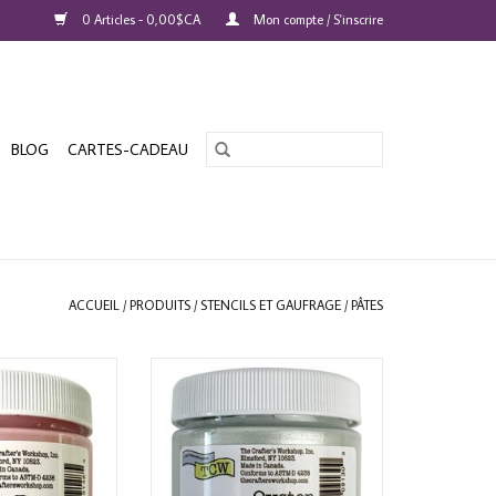
0 Articles - 0,00$CA
Mon compte / S'inscrire
BLOG
CARTES-CADEAU
ACCUEIL
/
PRODUITS
/
STENCILS ET GAUFRAGE
/
PÂTES
 WORKSHOP ROSE
THE CRAFTER'S WORKSHOP OYSTER
BUTTER 2oz
STENCIL BUTTER 2oz
AU PANIER
AJOUTER AU PANIER