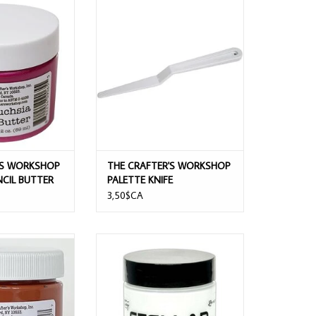
RS WORKSHOP
THE CRAFTER'S WORKSHOP PALETTE
CIL BUTTER 2oz
KNIFE
AU PANIER
AJOUTER AU PANIER
RS WORKSHOP
THE CRAFTER'S WORKSHOP
NCIL BUTTER
PALETTE KNIFE
3,50$CA
R'S WORKSHOP
RANGER SIMON HURLEY STELLAR
NCIL BUTTER 2oz
PASTE WHITE LIE
AU PANIER
AJOUTER AU PANIER