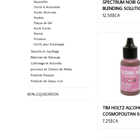
SPECTRUM NOIR 
Aquarelles
Outils & Accessoires
BLENDING SOLUTI
Autres Peintures
12,50$CA
Poudres
Plaque de Gel
Autre Encres
Pastels
TIM HOLTZ ALCOH
Pinceaux
COSMOPOLITAN 
Outils pour Estompage
AJOUTER AU PA
Stencils et Gaufrage
Matrices de Découpe
Collimage et Activités
Journaux et Cahiers de Notes
Produits français
Produits de Sceau Cire
40% LIQUIDATION
TIM HOLTZ ALCOH
COSMOPOLITAN 0
7,25$CA