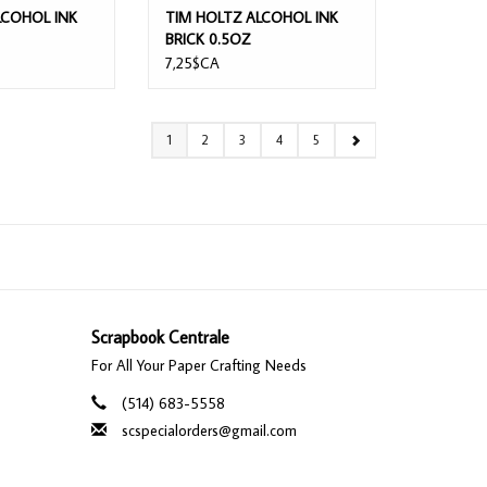
LCOHOL INK
TIM HOLTZ ALCOHOL INK
BRICK 0.5OZ
7,25$CA
1
2
3
4
5
Scrapbook Centrale
For All Your Paper Crafting Needs
(514) 683-5558
scspecialorders@gmail.com