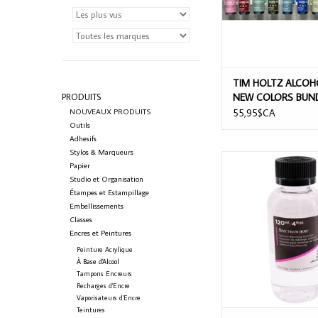
TIM HOLTZ ALCOH
NEW COLORS BUND
PRODUITS
NOUVEAUX PRODUITS
55,95$CA
Outils
Adhesifs
Stylos & Marqueurs
SPECTRUM NOIR 
Papier
BLENDING SOLUTI
Studio et Organisation
Étampes et Estampillage
AJOUTER AU PA
Embellissements
Classes
Encres et Peintures
Peinture Acrylique
À Base d'Alcool
Tampons Encreurs
Recharges d'Encre
Vaporisateurs d'Encre
Teintures