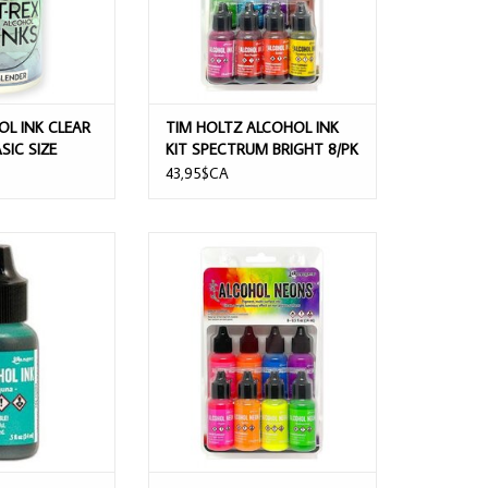
OL INK CLEAR
TIM HOLTZ ALCOHOL INK
SIC SIZE
KIT SPECTRUM BRIGHT 8/PK
43,95$CA
OHOL INK LAGUNA
TIM HOLTZ ALCOHOL INK KIT
5OZ
NEONS 8/PK
AU PANIER