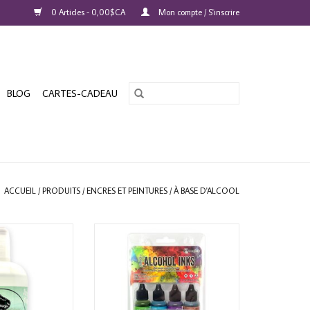
0 Articles - 0,00$CA
Mon compte / S'inscrire
BLOG
CARTES-CADEAU
ACCUEIL
/
PRODUITS
/
ENCRES ET PEINTURES
/
À BASE D'ALCOOL
OL INK CLEAR
TIM HOLTZ ALCOHOL INK KIT
URASIC SIZE
SPECTRUM BRIGHT 8/PK
AU PANIER
AJOUTER AU PANIER