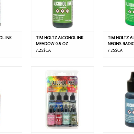
OL INK
TIM HOLTZ ALCOHOL INK
TIM HOLTZ A
MEADOW 0.5 OZ
NEONS RADIO
7,25$CA
7,25$CA
INK NEONS
TIM HOLTZ ALCOHOL INK KIT
TIM HOLTZ ALC
SPECTRUM URBAN 8/PK
0.
AJOUTER 