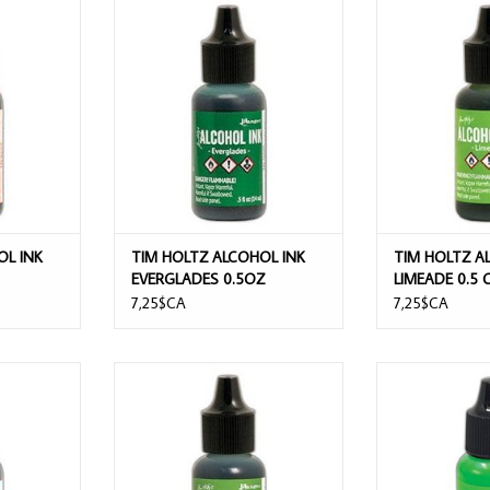
INK EMBER
TIM HOLTZ ALCOHOL INK
TIM HOLTZ ALCO
EVERGLADES 0.5OZ
0.
NIER
AJOUTER AU PANIER
AJOUTER 
OL INK
TIM HOLTZ ALCOHOL INK
TIM HOLTZ A
EVERGLADES 0.5OZ
LIMEADE 0.5 
7,25$CA
7,25$CA
INK STREAM
TIM HOLTZ ALCOHOL INK
TIM HOLTZ ALC
MEADOW 0.5 OZ
RADIO
AJOUTER AU PANIER