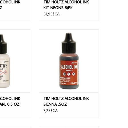
LCOHOL INK
TIM HOLTZ ALCOHOL INK
Z
KIT NEONS 8/PK
51,95$CA
ALCOHOL INK
TIM HOLTZ ALCOHOL INK SIENNA
PEARL 0.5 OZ
.5OZ
AU PANIER
AJOUTER AU PANIER
LCOHOL INK
TIM HOLTZ ALCOHOL INK
ARL 0.5 OZ
SIENNA .5OZ
7,25$CA