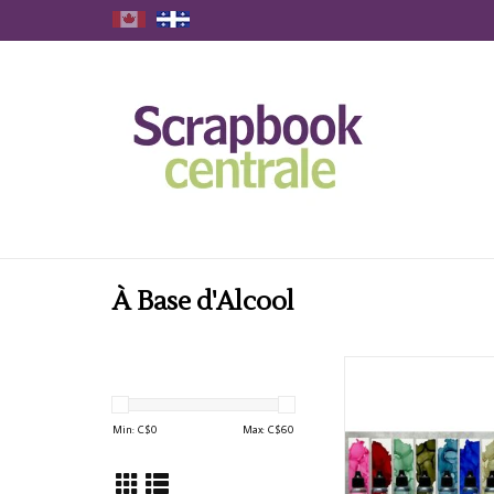
À Base d'Alcool
TIM HOLTZ ALCOHOL
COLORS BUNDLE
Min: C$
0
Max: C$
60