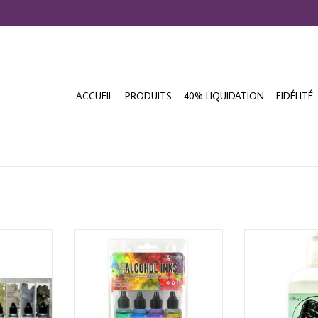
ACCUEIL
PRODUITS
40% LIQUIDATION
FIDÉLITÉ
 INK NEW
TIM HOLTZ ALCOHOL INK KIT
T-REX ALCOH
 SET
SPECTRUM RETRO 8/PK
BLENDER J
AJOUTER AU PANIER
AJOUTER 