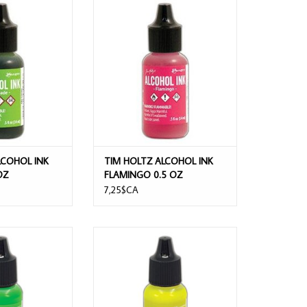
HOL INK LIMEADE
TIM HOLTZ ALCOHOL INK
5 OZ
FLAMINGO 0.5 OZ
AU PANIER
AJOUTER AU PANIER
LCOHOL INK
TIM HOLTZ ALCOHOL INK
OZ
FLAMINGO 0.5 OZ
7,25$CA
OHOL INK NEONS
TIM HOLTZ ALCOHOL INK NEONS
ACTIVE
FLUORESCENT