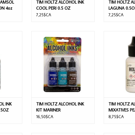
GAMSOL
TIM HOLTZ ALCOHOL INK
TIM HOLTZ A
ON 4oz
COOL PERI 0.5 OZ
LAGUNA 0.5O
7,25$CA
7,25$CA
OL INK
TIM HOLTZ ALCOHOL INK KIT
TIM HOLTZ 
0.5OZ
MARINER
MIXATIVES 
INDIGO/MERMAID/TEAKWOOD 3PK
NIER
AJOUTER 
AJOUTER AU PANIER
OL INK
TIM HOLTZ ALCOHOL INK
TIM HOLTZ A
.5OZ
KIT MARINER
MIXATIVES PE
INDIGO/MERMAID/TEAKWOOD
16,50$CA
8,75$CA
3PK