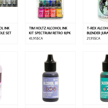
OL INK
TIM HOLTZ ALCOHOL INK
T-REX ALCOH
LE SET
KIT SPECTRUM RETRO 8/PK
BLENDER JURA
43,95$CA
21,95$CA
GAMSOL
TIM HOLTZ ALCOHOL INK COOL
TIM HOLTZ ALC
ON 4oz
PERI 0.5 OZ
0.
NIER
AJOUTER AU PANIER
AJOUTER 