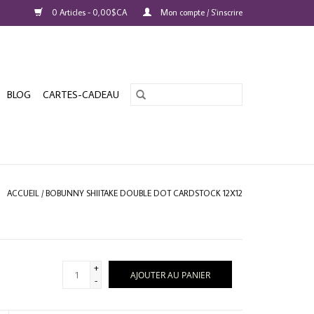
0 Articles - 0,00$CA
Mon compte / S'inscrire
BLOG
CARTES-CADEAU
ACCUEIL
/
BOBUNNY SHIITAKE DOUBLE DOT CARDSTOCK 12X12
+
AJOUTER AU PANIER
-