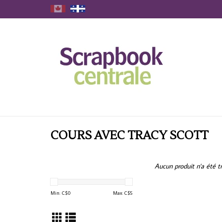
COURS AVEC TRACY SCOTT
Aucun produit n'a été tr
Min: C$
0
Max: C$
5