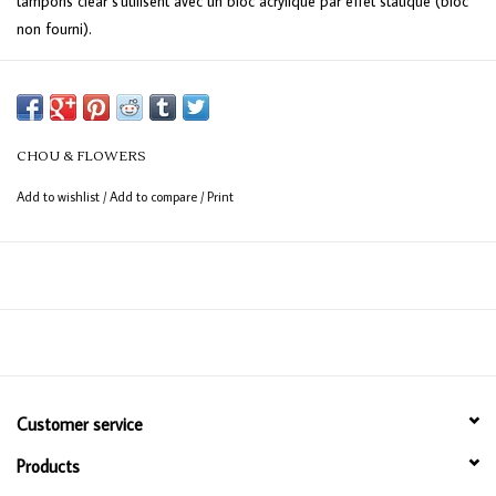
tampons clear s'utilisent avec un bloc acrylique par effet statique (bloc
non fourni).
Fabrication UK
Hors-série Doudouland "Les astros"
CHOU & FLOWERS
Add to wishlist
/
Add to compare
/
Print
Customer service
Products