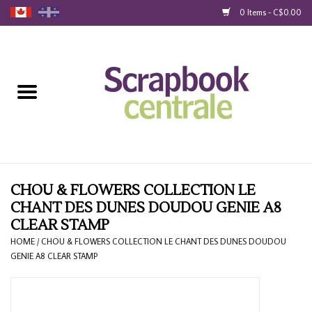
0 Items - C$0.00
Home
Products
40% Liquidation
Loyalty
CHOU & FLOWERS COLLECTION LE
CHANT DES DUNES DOUDOU GENIE A8
CLEAR STAMP
Blog
HOME
/
CHOU & FLOWERS COLLECTION LE CHANT DES DUNES DOUDOU
GENIE A8 CLEAR STAMP
Gift Cards