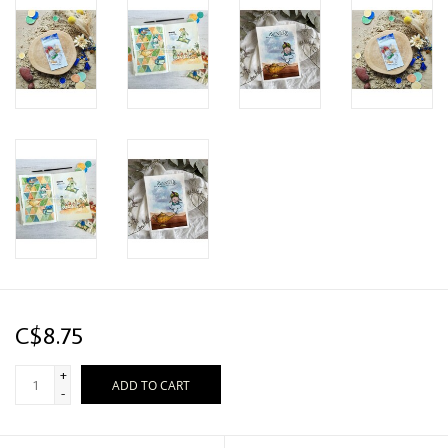
C$8.75
+
ADD TO CART
-