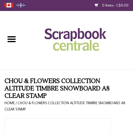
0 Items - C$0.00
Home
Products
40% Liquidation
Loyalty
CHOU & FLOWERS COLLECTION
ALTITUDE TIMBRE SNOWBOARD A8
CLEAR STAMP
Blog
HOME
/
CHOU & FLOWERS COLLECTION ALTITUDE TIMBRE SNOWBOARD A8
CLEAR STAMP
Gift Cards