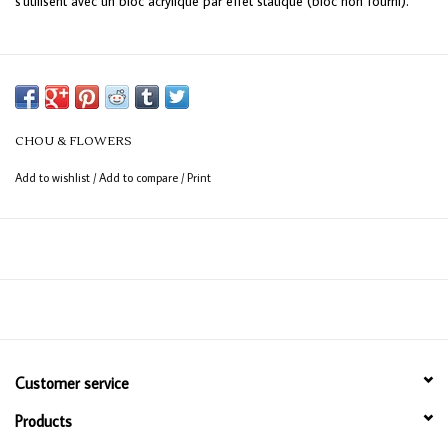
s'utilisent avec un bloc acrylique par effet statique (bloc non fourni).
CHOU & FLOWERS
Add to wishlist
/
Add to compare
/
Print
Customer service
Products