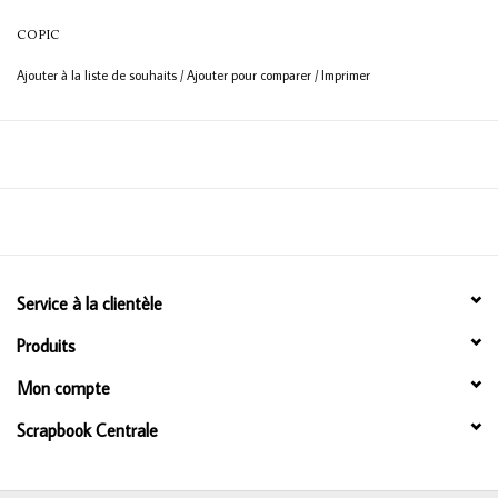
Bouteille de 12 ml
COPIC
Encre à base d'alcool permanente et non toxique
Ajouter à la liste de souhaits
/
Ajouter pour comparer
/
Imprimer
Couleur homogène garantie
Service à la clientèle
Produits
Mon compte
Scrapbook Centrale