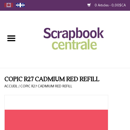
0 Articles - 0,00$CA
Accueil
Produits
40% Liquidation
Fidélité
COPIC R27 CADMIUM RED REFILL
ACCUEIL
/
COPIC R27 CADMIUM RED REFILL
Blog
Cartes-Cadeau