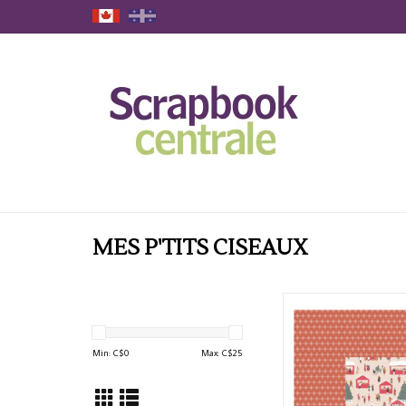
MES P'TITS CISEAUX
MES P'TITS CISEAUX 
BREDELE AND CO #0
CARDSTOC
Min: C$
0
Max: C$
25
ADD TO CAR