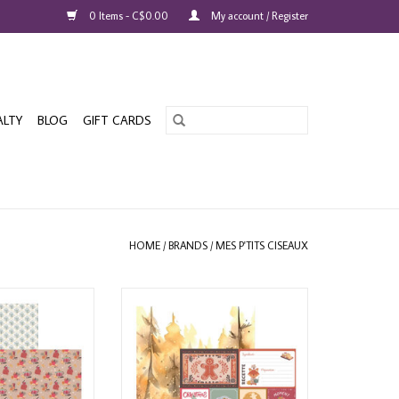
0 Items - C$0.00
My account / Register
ALTY
BLOG
GIFT CARDS
HOME
/
BRANDS
/
MES P'TITS CISEAUX
EAUX COLLECTION
MES P'TITS CISEAUX COLLECTION
 CO #05 12x12
BREDELE AND CO #06 12x12
STOCK
CARDSTOCK
O CART
ADD TO CART