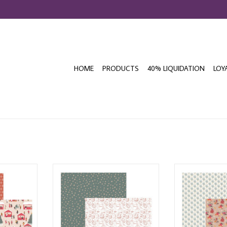
HOME
PRODUCTS
40% LIQUIDATION
LOY
COLLECTION
MES P'TITS CISEAUX COLLECTION
MES P'TITS CIS
1 12x12
BREDELE AND CO #04 12x12
BREDELE AND
K
CARDSTOCK
CARD
T
ADD TO CART
ADD T