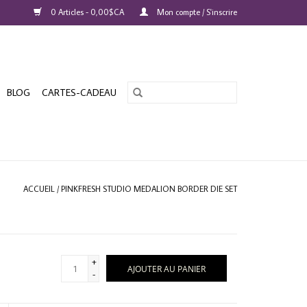
0 Articles - 0,00$CA
Mon compte / S'inscrire
BLOG
CARTES-CADEAU
ACCUEIL
/
PINKFRESH STUDIO MEDALION BORDER DIE SET
+
AJOUTER AU PANIER
-