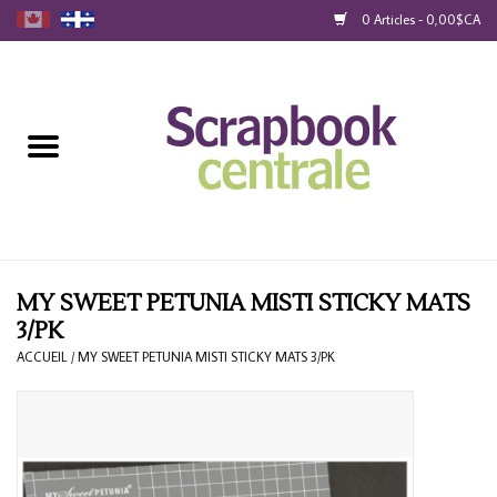
0 Articles - 0,00$CA
Accueil
Produits
40% Liquidation
Fidélité
MY SWEET PETUNIA MISTI STICKY MATS
3/PK
Blog
ACCUEIL
/
MY SWEET PETUNIA MISTI STICKY MATS 3/PK
Cartes-Cadeau