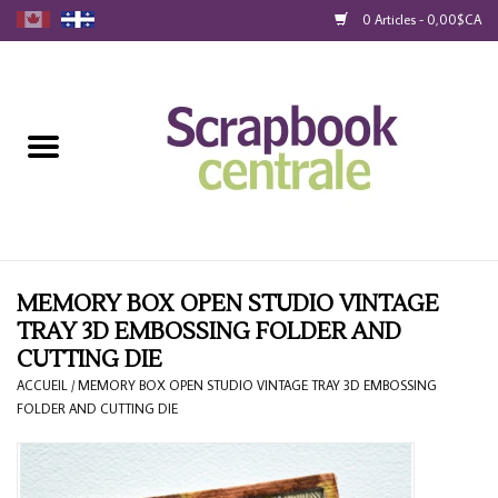
0 Articles - 0,00$CA
Accueil
Produits
40% Liquidation
Fidélité
MEMORY BOX OPEN STUDIO VINTAGE
TRAY 3D EMBOSSING FOLDER AND
CUTTING DIE
Blog
ACCUEIL
/
MEMORY BOX OPEN STUDIO VINTAGE TRAY 3D EMBOSSING
FOLDER AND CUTTING DIE
Cartes-Cadeau