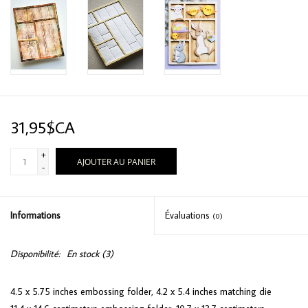
31,95$CA
+
AJOUTER AU PANIER
-
Informations
Évaluations
(0)
Disponibilité:
En stock
(3)
4.5 x 5.75 inches embossing folder, 4.2 x 5.4 inches matching die