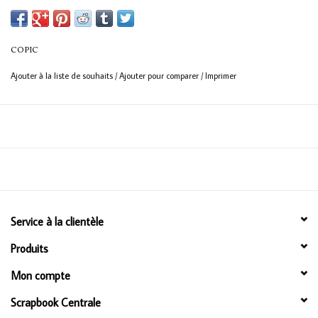
Offert en 358 couleurs
Bouteille de 12 ml
COPIC
Encre à base d'alcool permanente et non toxique
Ajouter à la liste de souhaits
/
Ajouter pour comparer
/
Imprimer
Couleur homogène garantie
Service à la clientèle
Produits
Mon compte
Scrapbook Centrale