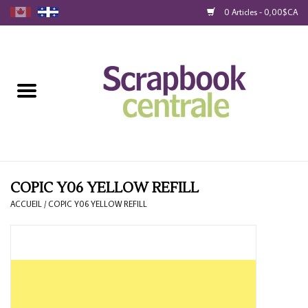
0 Articles - 0,00$CA
Accueil
Produits
40% Liquidation
Fidélité
COPIC Y06 YELLOW REFILL
ACCUEIL
/
COPIC Y06 YELLOW REFILL
Blog
Cartes-Cadeau