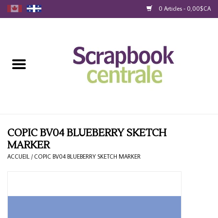
0 Articles - 0,00$CA
Accueil
Produits
40% Liquidation
Fidélité
COPIC BV04 BLUEBERRY SKETCH
MARKER
Blog
ACCUEIL
/
COPIC BV04 BLUEBERRY SKETCH MARKER
Cartes-Cadeau