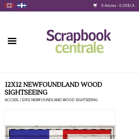
0 Articles - 0,00$CA
Accueil
Produits
40% Liquidation
Fidélité
12X12 NEWFOUNDLAND WOOD
SIGHTSEEING
Blog
ACCUEIL
/
12X12 NEWFOUNDLAND WOOD SIGHTSEEING
Cartes-Cadeau