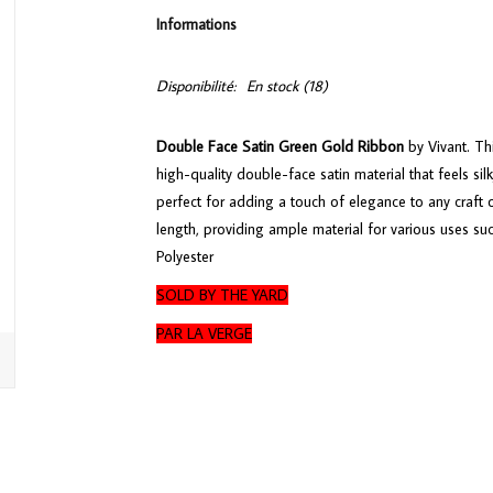
Informations
Disponibilité:
En stock
(18)
Double Face Satin Green Gold Ribbon
by Vivant. Th
high-quality double-face satin material that feels sil
perfect for adding a touch of elegance to any craft 
length, providing ample material for various uses su
Polyester
SOLD BY THE YARD
PAR LA VERGE