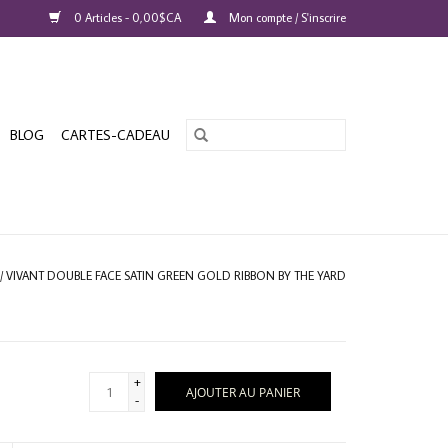
0 Articles - 0,00$CA
Mon compte / S'inscrire
BLOG
CARTES-CADEAU
/
VIVANT DOUBLE FACE SATIN GREEN GOLD RIBBON BY THE YARD
+
AJOUTER AU PANIER
-