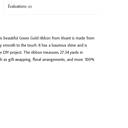
Évaluations
(0)
is beautiful Green Gold ribbon from Vivant is made from
ky smooth to the touch. It has a luxurious shine and is
or DIY project. The ribbon measures 27.34 yards in
ch as gift wrapping, floral arrangements, and more. 100%