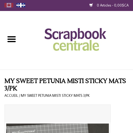
0 Articles - 0,00$CA
Accueil
Produits
40% Liquidation
Fidélité
MY SWEET PETUNIA MISTI STICKY MATS
3/PK
Blog
ACCUEIL
/
MY SWEET PETUNIA MISTI STICKY MATS 3/PK
Cartes-Cadeau