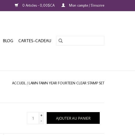
0 Articles - 0,00$CA
Mon compte / S'inscrire
BLOG
CARTES-CADEAU
ACCUEIL
/
LAWN FAWN YEAR FOURTEEN CLEAR STAMP SET
+
AJOUTER AU PANIER
-