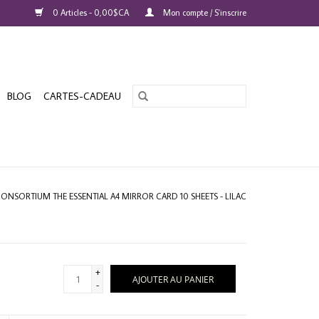
0 Articles - 0,00$CA
Mon compte / S'inscrire
BLOG
CARTES-CADEAU
ONSORTIUM THE ESSENTIAL A4 MIRROR CARD 10 SHEETS - LILAC
+
AJOUTER AU PANIER
-