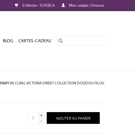
0 Articles - 0,00$CA
Mon compte / S'inscrire
BLOG
CARTES-CADEAU
TAMPON CLING VICTORIA STREET COLLECTION DOUDOU FILOU
+
AJOUTER AU PANIER
-