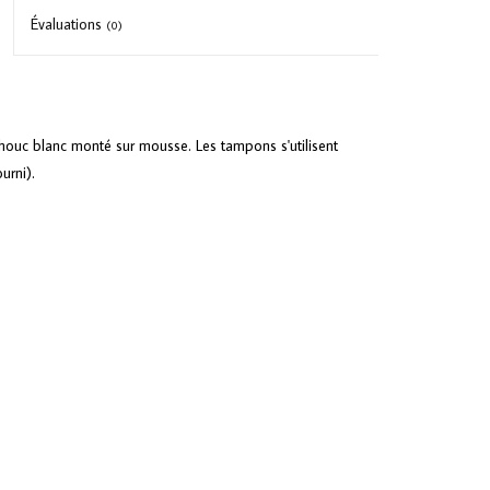
Évaluations
(0)
uc blanc monté sur mousse. Les tampons s'utilisent
urni).